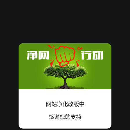
62386
12
大
错
3+9+0=12
62385
21
小
错
4+9+8=21
62384
13
小
中
4+9+0=13
62383
18
大
中
6+6+6=18
62382
12
大
错
8+3+1=12
62381
19
小
错
5+5+9=19
62380
19
大
中
9+2+8=19
网站净化改版中
62379
06
小
中
2+0+4=06
感谢您的支持
62378
16
小
错
5+3+8=16