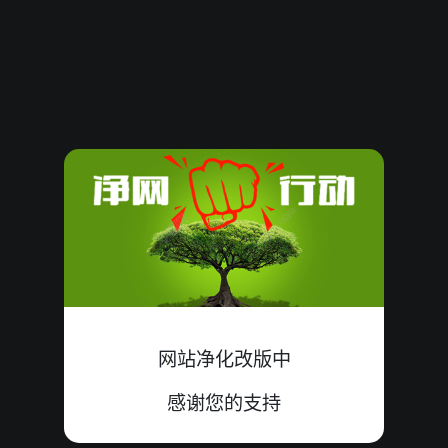
61695
07
小
单
中
5+0+2=07
61694
21
小
单
中
5+7+9=21
61693
12
大
单
错
2+6+4=12
61692
12
小
双
中
5+2+5=12
61691
08
大
单
错
0+6+2=08
61690
15
小
单
中
2+5+8=15
61689
21
小
双
错
4+9+8=21
网站净化改版中
61688
06
大
单
错
2+0+4=06
感谢您的支持
61687
14
小
单
错
4+6+4=14