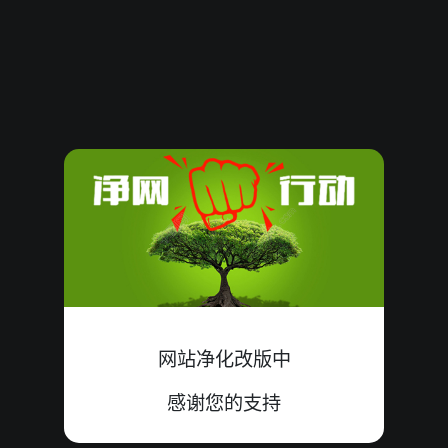
115044134
24
大
中
7+9+8=24
115044133
17
大
中
1+7+9=17
115044132
15
大
中
9+4+2=15
115044131
17
大
中
9+6+2=17
115044130
14
大
中
2+3+9=14
115044129
16
小
错
4+5+7=16
115044128
12
大
错
0+4+8=12
网站净化改版中
115044127
08
小
中
2+3+3=08
感谢您的支持
115044126
17
小
错
3+5+9=17