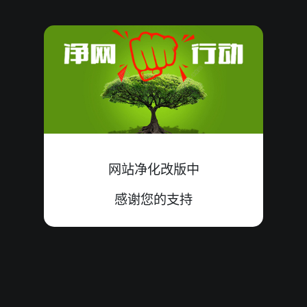
08080743
殺
大单
中
2+1+3=06
06
08080742
18
殺
大单
中
9+2+7=18
08080741
11
殺
小双
中
5+6+0=11
08080740
13
殺
大单
中
4+0+9=13
网站净化改版中
08080739
04
殺
小单
中
1+2+1=04
感谢您的支持
08080738
19
殺
小单
中
4+7+8=19
08080737
殺
小双
错
3+5+0=08
08
08080736
14
殺
大双
错
3+2+9=14