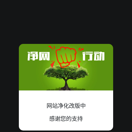
08090291
09
单
中
4+4+1=09
08090290
10
单
错
3+3+4=10
08090289
16
小
错
3+8+5=16
08090288
21
大
中
7+6+8=21
08090287
12
小
中
7+5+0=12
08090286
09
双
错
1+7+1=09
08090285
14
大
中
8+0+6=14
网站净化改版中
08090284
10
双
中
2+1+7=10
感谢您的支持
08090283
05
双
错
4+0+1=05