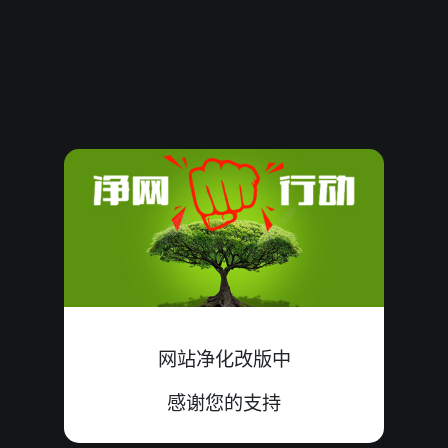
3466170
14
大
双
中
8+4+2=14
3466169
16
小
单
错
4+8+4=16
3466168
20
小
双
中
9+9+2=20
3466167
19
小
双
错
5+6+8=19
3466166
10
大
单
错
1+4+5=10
3466165
04
小
双
中
3+1+0=04
3466164
12
小
单
中
4+3+5=12
网站净化改版中
3466163
19
大
单
中
6+5+8=19
感谢您的支持
3466162
06
大
单
错
3+1+2=06