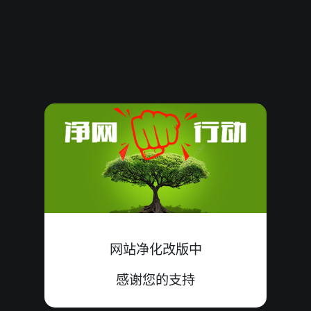
3467037
15
小
双
错
2+7+6=15
3467036
15
小
单
中
5+7+3=15
3467035
16
大
双
中
6+5+5=16
3467034
19
大
双
中
6+9+4=19
3467033
15
大
单
中
0+7+8=15
3467032
13
大
单
中
5+0+8=13
3467031
08
大
双
中
1+7+0=08
网站净化改版中
3467030
12
大
双
中
4+4+4=12
感谢您的支持
3467029
22
小
双
中
4+9+9=22